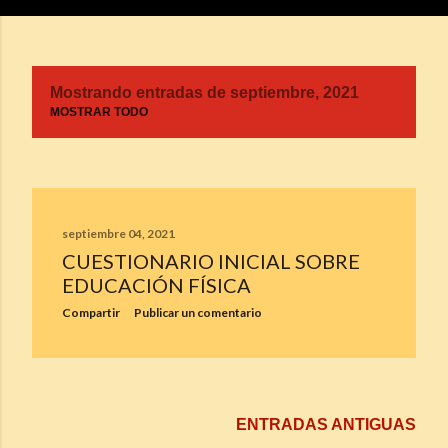
Mostrando entradas de septiembre, 2021
E
MOSTRAR TODO
n
t
septiembre 04, 2021
r
CUESTIONARIO INICIAL SOBRE
EDUCACIÓN FÍSICA
a
Compartir
Publicar un comentario
d
a
s
ENTRADAS ANTIGUAS