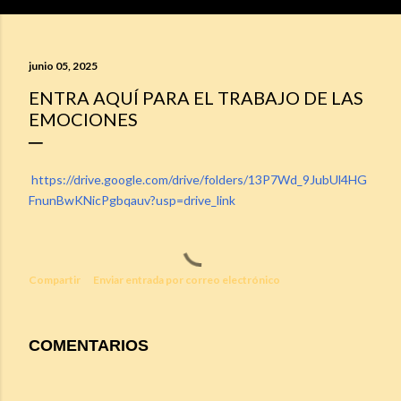
junio 05, 2025
ENTRA AQUÍ PARA EL TRABAJO DE LAS
EMOCIONES
https://drive.google.com/drive/folders/13P7Wd_9JubUl4HG
FnunBwKNicPgbqauv?usp=drive_link
Compartir
Enviar entrada por correo electrónico
COMENTARIOS