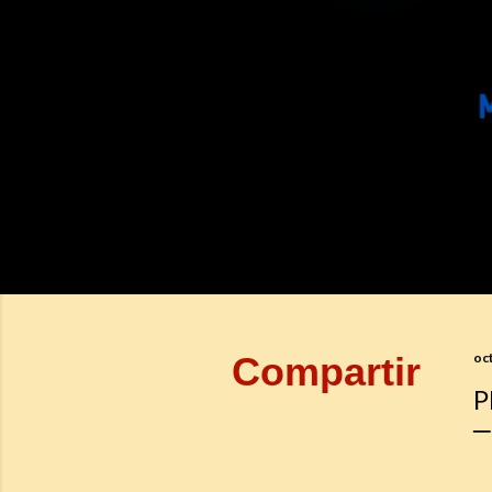
Compartir
oc
P