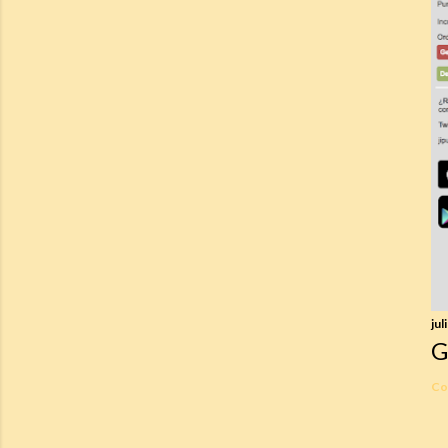
jul
G
Co