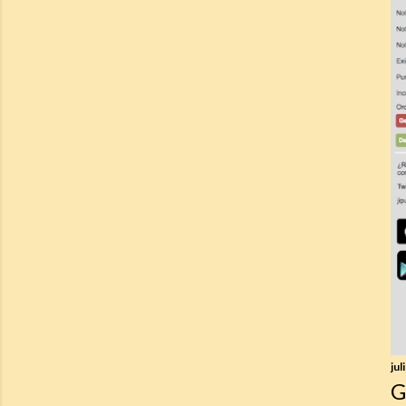
jul
G