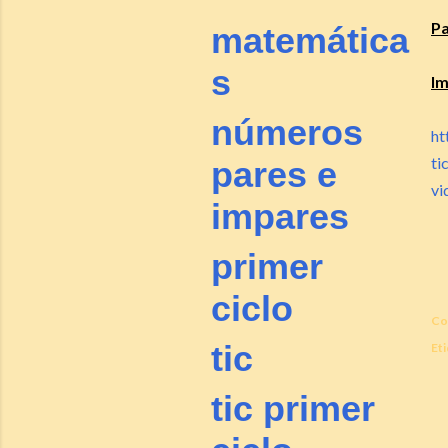
P
matemática
s
I
números
ht
ti
pares e
vi
impares
primer
ciclo
Co
tic
Eti
tic primer