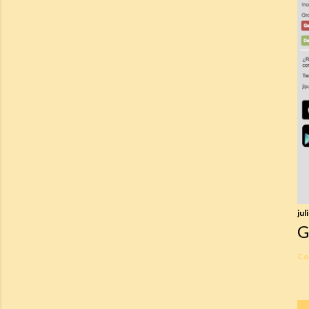
jul
G
Co