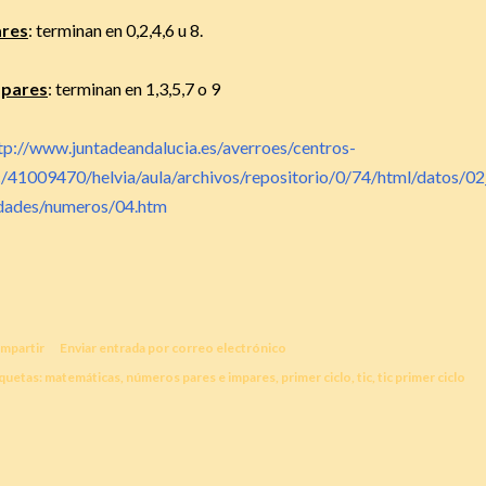
ares
: terminan en 0,2,4,6 u 8.
mpares
: terminan en 1,3,5,7 o 9
tp://www.juntadeandalucia.es/averroes/centros-
c/41009470/helvia/aula/archivos/repositorio/0/74/html/datos/0
dades/numeros/04.htm
mpartir
Enviar entrada por correo electrónico
quetas:
matemáticas
números pares e impares
primer ciclo
tic
tic primer ciclo