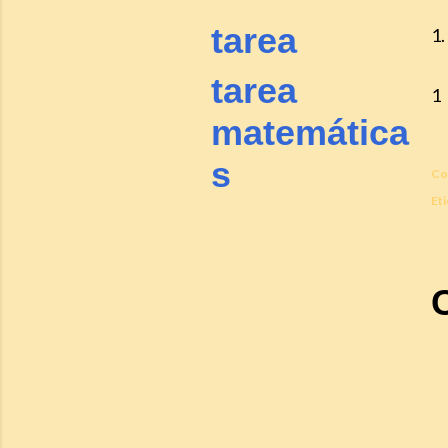
tarea
1.
tarea
matemática
s
Co
Eti