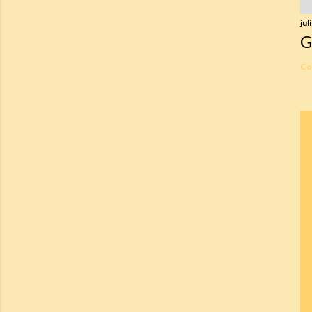
jul
G
Co