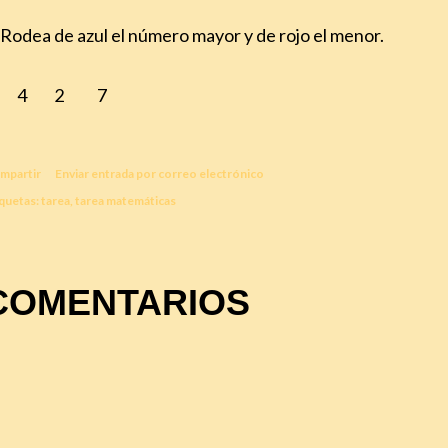
 Rodea de azul el número mayor y de rojo el menor.
1 4 2 7
mpartir
Enviar entrada por correo electrónico
quetas:
tarea
tarea matemáticas
COMENTARIOS