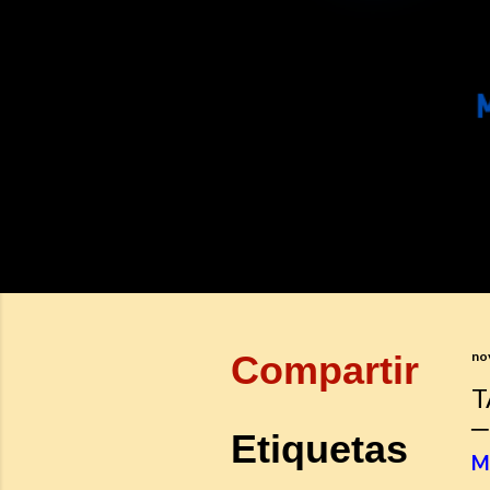
Compartir
no
T
Etiquetas
M