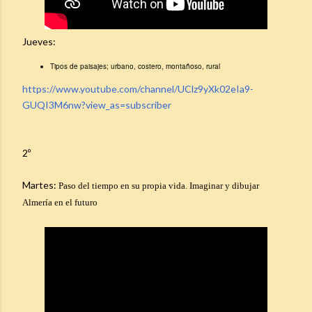
Jueves:
Tipos de paisajes; urbano, costero, montañoso, rural
https://www.youtube.com/channel/UClz9yXk02eIa9-
GUQI3M6nw?view_as=subscriber
2º
Martes:
Paso del tiempo en su propia vida. 
Imaginar y dibujar 
Almería en el futuro