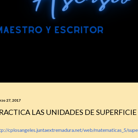
rzo 27, 2017
RACTICA LAS UNIDADES DE SUPERFICIE
tp://cplosangeles.juntaextremadura.net/web/matematicas_5/super