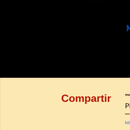
Compartir
ma
P
ht