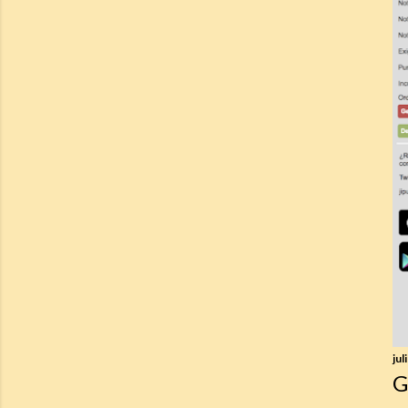
jul
G