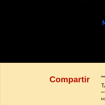
Compartir
ma
T
M